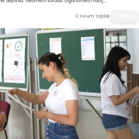
 yer alıyordu. Geometri soruları trigonometri hariç…
0 Yorum Yapıldı
Paylaş