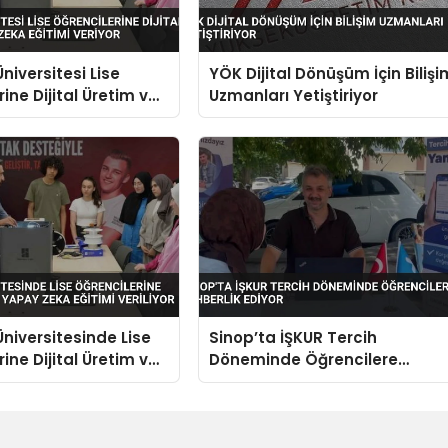
niversitesi Lise
YÖK Dijital Dönüşüm İçin Bilişi
ine Dijital Üretim ve
Uzmanları Yetiştiriyor
a Eğitimi Veriyor
niversitesinde Lise
Sinop’ta İŞKUR Tercih
ine Dijital Üretim ve
Döneminde Öğrencilere
a Eğitimi Veriliyor
Rehberlik Ediyor