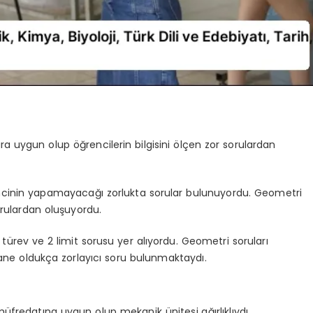
 uygun olup öğrencilerin bilgisini ölçen zor sorulardan
inin yapamayacağı zorlukta sorular bulunuyordu. Geometri
sorulardan oluşuyordu.
 türev ve 2 limit sorusu yer alıyordu. Geometri soruları
ane oldukça zorlayıcı soru bulunmaktaydı.
ıf müfredatına uygun olup mekanik ünitesi ağırlıklıydı.