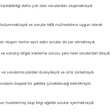
tarılabilirliği daha çok olan sorulardan oluşmaktaydı.
 bulunmaktaydı ve sorular MEB müfredatına uygun olarak
n oluşan testte ayırt edici sorular da yer almaktaydı.
e sanatçı bilgisi irdeleme sorusu yeni nesil sorulardan biriydi.
e sorularına paralel düzeydeydi ve orta zorluktaydı.
larını başarılı bir şekilde çözebileceği belirtilmiştir.
n hazırlanmış olup bilgi ağırlıklı sorular içermekteydi.