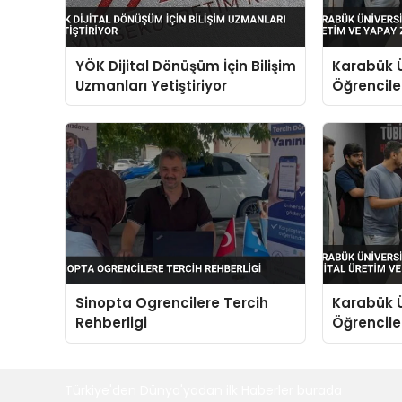
YÖK Dijital Dönüşüm İçin Bilişim
Karabük Ü
Uzmanları Yetiştiriyor
Öğrenciler
Yapay Zek
Sinopta Ogrencilere Tercih
Karabük Ü
Rehberligi
Öğrenciler
Yapay Zek
Türkiye'den Dünya'yadan ilk Haberler burada