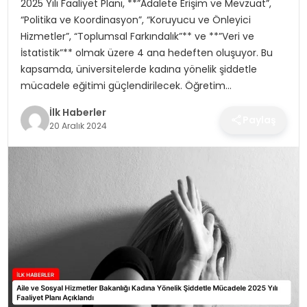
2025 Yılı Faaliyet Planı, **”Adalete Erişim ve Mevzuat”,
SPOR
“Politika ve Koordinasyon”, “Koruyucu ve Önleyici
Hizmetler”, “Toplumsal Farkındalık”** ve **”Veri ve
TEKNOLOJI
İstatistik”** olmak üzere 4 ana hedeften oluşuyor. Bu
kapsamda, üniversitelerde kadına yönelik şiddetle
YAŞAM
mücadele eğitimi güçlendirilecek. Öğretim…
İlk Haberler
Paylaş
20 Aralık 2024