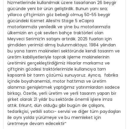
hizmetlerinde kullanılmak üzere tasarlanan 26 beygir
gücünde yeni bir ürün geliştirdik. Bunun yanı sıra;
yıllarca çiftçimizin göz bebeği olmuş 50-55 beygir
gücündeki Kısmet Ailesi’ni Stage 5 eCapra
motorlarımızla yeniledik ve yine bu motorlarımızla
ülkemizin en çok sevilen bahçe traktörleri olan
Meyveci Serimiz’in satışını artırdık. 2025 fuarları için
şimdiden yerimizi almış bulunmaktayız. 1984 yılından
bu yana tarım makineleri sektöründe kendi tasarım ve
üretim kabiliyetleriyle toprak işleme makinelerinin
üretimini gerçekleştirdiğimiz Hisarlar markamız ve
çiftçinin gözdesi traktörlerimizle kullanıcıya tam
kapsamlı bir tarım çözümü sunuyoruz. Ayrıca, fabrika
içinde boyahanemizi, motor hattımızı ve üretim
alanımızı genişletmek yaptığımız yatırımlardan sadece
birkaçı. Özetle, yerli üretim ve yerli tasarım yapan bir
şirket olarak 21 yıldır bu sektörde önemli işlere imza
attık. Erkunt, dün olduğu gibi bugün de çalışanı,
tedarikçisi, yetkili satıcı- servisi ve diğer tüm paydaşları
ile aynı yolda yürümeye ve bu memleket için
üretmeye devam edecektir”