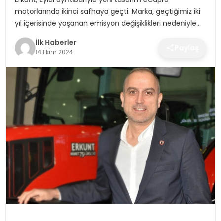
SPOR
motorlarında ikinci safhaya geçti. Marka, geçtiğimiz iki
yıl içerisinde yaşanan emisyon değişiklikleri nedeniyle…
TEKNOLOJI
İlk Haberler
Paylaş
14 Ekim 2024
YAŞAM