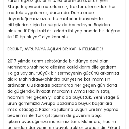
zararlı egzoz gazlarını % 93 oranında azaltan yeni
Stage 5 çevreci motorlarımız, traktör ailemizdeki her
modele uygulanmış durumda. Daha önce
duyurduğumuz üzere bu motorlar bünyesinde
çiftçilerimiz için bir sürpriz de barındırıyor. Bayiden
aldıkları 100Hp traktör tarlada ihtiyaç anında bir düğme
ile 110 Hp oluyor” diye konuştu.
ERKUNT, AVRUPA’YA AÇILAN BİR KAPI NİTELİĞİNDE!
2017 yılında tarım sektöründe bir dünya devi olan
Mahindra&Mahindra ailesine katıldıklarını dile getirem
Tolga Saylan, “Büyük bir sermayenin gücünü arkamıza
aldık. Mahindra&Mahindra bünyesine katılmamızın
ardından uluslararası pazarlarda her geçen gün daha
da güçlendik. İhracat markamız ArmaTrac’ın satış
hacmini her geçen yıl daha da büyüttük. Yeni Stage 5
ürün gamımızla Avrupa pazarında büyük başarılara
imza atacağız. Pazar koşullarına uygun üretim yapma
becerimiz ile Türk çiftçisinin de güvenini boşa
çıkarmayacağımıza inancımız tam. Mahindra, hacim
açısından dünyanın en büyük traktör üreticisidir. Erkunt