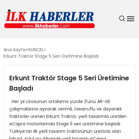
DÜNYA
Ana Sayfa
GÜNCEL
Erkunt Traktör Stage 5 Seri Üretimine Başladı
EĞITIM
Erkunt Traktör Stage 5 Seri Üretimine
EKONOMI
Başladı
GÜNDEM
Her yıl cirosunun ortalama yüzde 3’ünü AR-GE
çalışmalarına ayırarak verimli, tasarruflu ve dayanıklı
MAGAZIN
traktörler üreten Erkunt Traktör, yerli tasarımla üretilen
eCapra motorlarında Stage 5 seri üretimine başladı.
SIYASET
Türkiye’nin ilk yerli tasarım traktörünün üreticisi olan
Erkunt, Eylül ayı itibariyle yerli tasarım eCapra