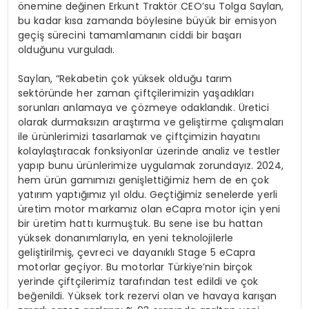
önemine değinen Erkunt Traktör CEO’su Tolga Saylan,
bu kadar kısa zamanda böylesine büyük bir emisyon
geçiş sürecini tamamlamanın ciddi bir başarı
olduğunu vurguladı.
Saylan, “Rekabetin çok yüksek olduğu tarım
sektöründe her zaman çiftçilerimizin yaşadıkları
sorunları anlamaya ve çözmeye odaklandık. Üretici
olarak durmaksızın araştırma ve geliştirme çalışmaları
ile ürünlerimizi tasarlamak ve çiftçimizin hayatını
kolaylaştıracak fonksiyonlar üzerinde analiz ve testler
yapıp bunu ürünlerimize uygulamak zorundayız. 2024,
hem ürün gamımızı genişlettiğimiz hem de en çok
yatırım yaptığımız yıl oldu. Geçtiğimiz senelerde yerli
üretim motor markamız olan eCapra motor için yeni
bir üretim hattı kurmuştuk. Bu sene ise bu hattan
yüksek donanımlarıyla, en yeni teknolojilerle
geliştirilmiş, çevreci ve dayanıklı Stage 5 eCapra
motorlar geçiyor. Bu motorlar Türkiye’nin birçok
yerinde çiftçilerimiz tarafından test edildi ve çok
beğenildi. Yüksek tork rezervi olan ve havaya karışan