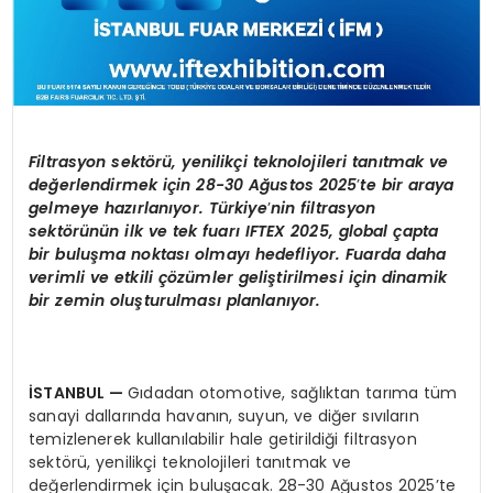
Filtrasyon sekt
ö
rü, yenilikçi teknolojileri tanıtmak ve
değerlendirmek için 28-30 Ağ
ustos
2025
’
te bir araya
gelmeye hazı
rlan
ıyor. Türkiye
’
nin filtrasyon
sekt
ö
rünün ilk ve tek fuarı
IFTEX
2025, global çapta
bir buluşma noktası olmayı hedefliyor. Fuarda daha
verimli ve etkili çözümler geliştirilmesi için dinamik
bir zemin oluşturulması planlanıyor.
İSTANBUL
—
Gıdadan otomotive, sağlıktan tarıma tüm
sanayi dallarında havanın, suyun, ve diğer sıvıların
temizlenerek kullanılabilir hale getirildiği filtrasyon
sektörü, yenilikçi teknolojileri tanıtmak ve
değerlendirmek için buluşacak. 28-30 Ağustos 2025’te