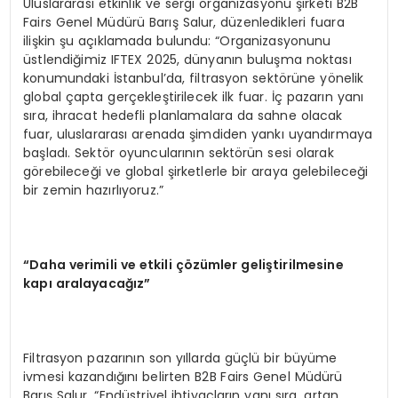
Uluslararası etkinlik ve sergi organizasyonu şirketi B2B
Fairs Genel Müdürü Barış Salur, düzenledikleri fuara
ilişkin şu açıklamada bulundu: “Organizasyonunu
üstlendiğimiz IFTEX 2025, dünyanın buluşma noktası
konumundaki İstanbul’da, filtrasyon sektörüne yönelik
global çapta gerçekleştirilecek ilk fuar. İç pazarın yanı
sıra, ihracat hedefli planlamalara da sahne olacak
fuar, uluslararası arenada şimdiden yankı uyandırmaya
başladı. Sektör oyuncularının sektörün sesi olarak
görebileceği ve global şirketlerle bir araya gelebileceği
bir zemin hazırlıyoruz.”
“Daha verimili ve etkili çözümler geliştirilmesine
kapı aralayacağız”
Filtrasyon pazarının son yıllarda güçlü bir büyüme
ivmesi kazandığını belirten B2B Fairs Genel Müdürü
Barış Salur, “Endüstriyel ihtiyaçların yanı sıra, artan