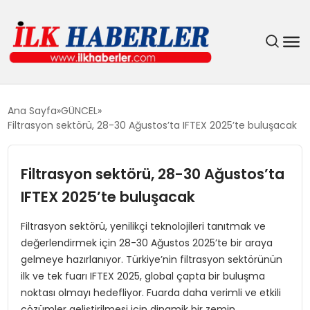
DÜNYA
Ana Sayfa
GÜNCEL
Filtrasyon sektörü, 28-30 Ağustos’ta IFTEX 2025’te buluşacak
EĞITIM
Filtrasyon sektörü, 28-30 Ağustos’ta
EKONOMI
IFTEX 2025’te buluşacak
GÜNDEM
Filtrasyon sektörü, yenilikçi teknolojileri tanıtmak ve
değerlendirmek için 28-30 Ağustos 2025’te bir araya
MAGAZIN
gelmeye hazırlanıyor. Türkiye’nin filtrasyon sektörünün
ilk ve tek fuarı IFTEX 2025, global çapta bir buluşma
SIYASET
noktası olmayı hedefliyor. Fuarda daha verimli ve etkili
çözümler geliştirilmesi için dinamik bir zemin