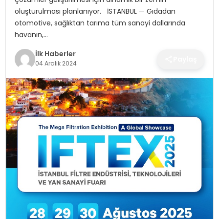
SPOR
oluşturulması planlanıyor. İSTANBUL — Gıdadan
otomotive, sağlıktan tarıma tüm sanayi dallarında
TEKNOLOJI
havanın,…
İlk Haberler
YAŞAM
Paylaş
04 Aralık 2024