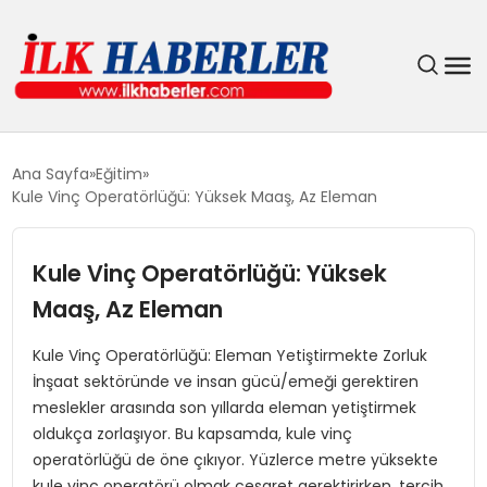
DÜNYA
Ana Sayfa
Eğitim
Kule Vinç Operatörlüğü: Yüksek Maaş, Az Eleman
EĞITIM
Kule Vinç Operatörlüğü: Yüksek
EKONOMI
Maaş, Az Eleman
GÜNDEM
Kule Vinç Operatörlüğü: Eleman Yetiştirmekte Zorluk
İnşaat sektöründe ve insan gücü/emeği gerektiren
MAGAZIN
meslekler arasında son yıllarda eleman yetiştirmek
oldukça zorlaşıyor. Bu kapsamda, kule vinç
SIYASET
operatörlüğü de öne çıkıyor. Yüzlerce metre yüksekte
kule vinç operatörü olmak cesaret gerektirirken, tercih