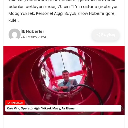
SPOR
edenleri bekleyen maaş 70 bin TL’nin üstüne çıkabiliyor.
Maaş Yüksek, Personel Açığı Büyük Show Haber’e göre,
TEKNOLOJI
kule…
İlk Haberler
YAŞAM
Paylaş
24 Kasım 2024