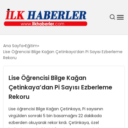
DÜNYA
Ana Sayfa
Eğitim
Lise Öğrencisi Bilge Kağan Çetinkaya’dan Pi Sayısı Ezberleme
EĞITIM
Rekoru
EKONOMI
Lise Öğrencisi Bilge Kağan
Çetinkaya’dan Pi Sayısı Ezberleme
GÜNDEM
Rekoru
MAGAZIN
Lise öğrencisi Bilge Kağan Çetinkaya, Pi sayısının
virgülden sonraki 5 bin basamağını 22 dakikada
SIYASET
ezberden okuyarak rekor kırdı. Çetinkaya, özel