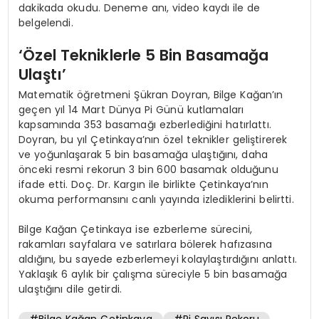
dakikada okudu. Deneme anı, video kaydı ile de
belgelendi.
‘Özel Tekniklerle 5 Bin Basamağa
Ulaştı’
Matematik öğretmeni Şükran Doyran, Bilge Kağan’ın
geçen yıl 14 Mart Dünya Pi Günü kutlamaları
kapsamında 353 basamağı ezberlediğini hatırlattı.
Doyran, bu yıl Çetinkaya’nın özel teknikler geliştirerek
ve yoğunlaşarak 5 bin basamağa ulaştığını, daha
önceki resmi rekorun 3 bin 600 basamak olduğunu
ifade etti. Doç. Dr. Kargın ile birlikte Çetinkaya’nın
okuma performansını canlı yayında izlediklerini belirtti.
Bilge Kağan Çetinkaya ise ezberleme sürecini,
rakamları sayfalara ve satırlara bölerek hafızasına
aldığını, bu sayede ezberlemeyi kolaylaştırdığını anlattı.
Yaklaşık 6 aylık bir çalışma süreciyle 5 bin basamağa
ulaştığını dile getirdi.
#Bilge Kağan Çetinkaya
#Pi Sayısı Rekoru