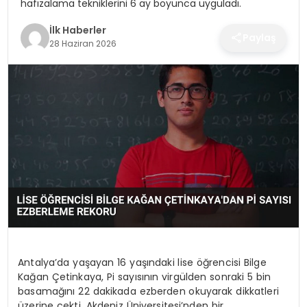
hafızalama tekniklerini 6 ay boyunca uyguladı.
SPOR
İlk Haberler
Paylaş
28 Haziran 2026
TEKNOLOJI
YAŞAM
Antalya’da yaşayan 16 yaşındaki lise öğrencisi Bilge
Kağan Çetinkaya, Pi sayısının virgülden sonraki 5 bin
basamağını 22 dakikada ezberden okuyarak dikkatleri
üzerine çekti. Akdeniz Üniversitesi’nden bir