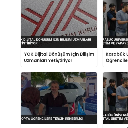
YÖK Dijital Dönüşüm İçin Bilişim
Karabük Ü
Uzmanları Yetiştiriyor
Öğrenciler
Yapay Zek