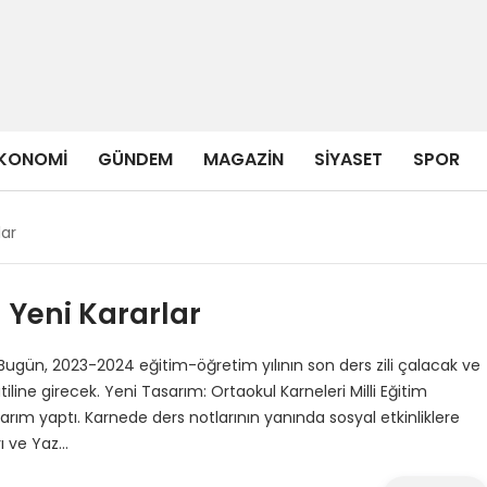
KONOMI
GÜNDEM
MAGAZIN
SIYASET
SPOR
lar
 Yeni Kararlar
 Bugün, 2023-2024 eğitim-öğretim yılının son ders zili çalacak ve
iline girecek. Yeni Tasarım: Ortaokul Karneleri Milli Eğitim
sarım yaptı. Karnede ders notlarının yanında sosyal etkinliklere
rı ve Yaz…