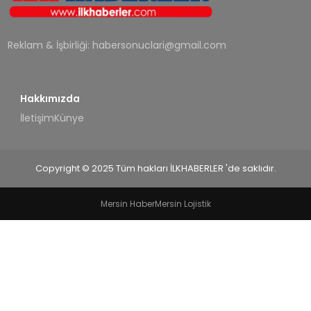
SPOR
Reklam & İşbirliği:
habersonuclari@gmail.com
TEKNOLOJI
YAŞAM
Hakkımızda
İletişim
Künye
Copyright © 2025 Tüm hakları İLKHABERLER 'de saklıdır.
Mersin Haber
Mersin Lojistik