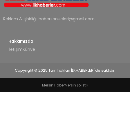
SPOR
Reklam & İşbirliği:
habersonuclari@gmail.com
TEKNOLOJI
YAŞAM
Hakkımızda
İletişim
Künye
Copyright © 2025 Tüm hakları İLKHABERLER 'de saklıdır.
Mersin Haber
Mersin Lojistik